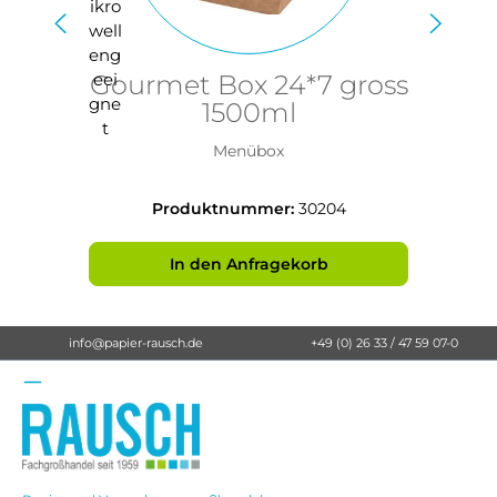
Gourmet Box 24*7 gross
1500ml
Menübox
Produktnummer:
30204
In den Anfragekorb
info@papier-rausch.de
+49 (0) 26 33 / 47 59 07-0