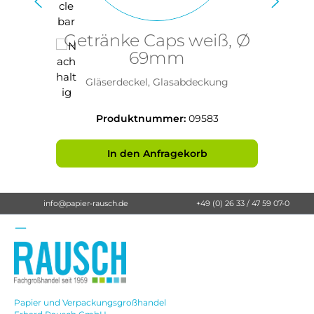
Getränke Caps weiß, Ø
69mm
Gläserdeckel, Glasabdeckung
Produktnummer:
09583
In den Anfragekorb
info@papier-rausch.de
+49 (0) 26 33 / 47 59 07-0
Papier und Verpackungsgroßhandel