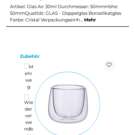
Artikel: Glas Air 30ml Durchmesser: 50mmHöhe:
50mmQualität: GLAS - Doppelglas Borosilikatglas
Farbe: Cristal Verpackungseinh…
Mehr
Produktgalerie überspringen
Zubehör