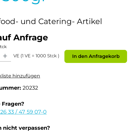
food- und Catering- Artikel
auf Anfrage
tck
: Gib den gewünschten Wert ein oder benutze die Schaltflächen um die Anz
VE (1 VE = 1000 Stck )
In den Anfragekorb
kliste hinzufügen
nummer:
20232
e Fragen?
 26 33 / 47 59 07-0
 nicht verpassen?