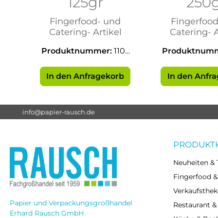
125gr
250
Fingerfood- und
Fingerfood
Catering- Artikel
Catering- A
Produktnummer:
1103
Produktnum
7
8
In den Anfragekorb
In den Anfr
info@papier-rausch.de
PRODUKT
Neuheiten & 
Fingerfood &
Verkaufsthek
Papier und Verpackungsgroßhandel
Restaurant &
Erhard Rausch GmbH