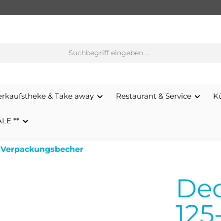
erkaufstheke & Take away
Restaurant & Service
K
ALE **
& Verpackungsbecher
De
125