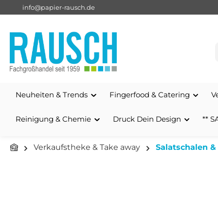
info@papier-rausch.de
springen
Zur Hauptnavigation springen
Neuheiten & Trends
Fingerfood & Catering
V
Reinigung & Chemie
Druck Dein Design
** S
Verkaufstheke & Take away
Salatschalen 
Bildergalerie überspringen