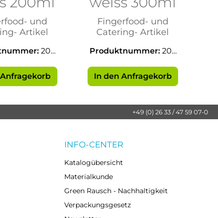
ss 200ml
weiss 300ml
erfood- und
Fingerfood- und
ing- Artikel
Catering- Artikel
tnummer:
203
Produktnummer:
203
53
54
 Anfragekorb
In den Anfragekorb
+49 (0) 26 33 / 47 59 07-0
INFO-CENTER
Katalogübersicht
Materialkunde
Green Rausch - Nachhaltigkeit
Verpackungsgesetz