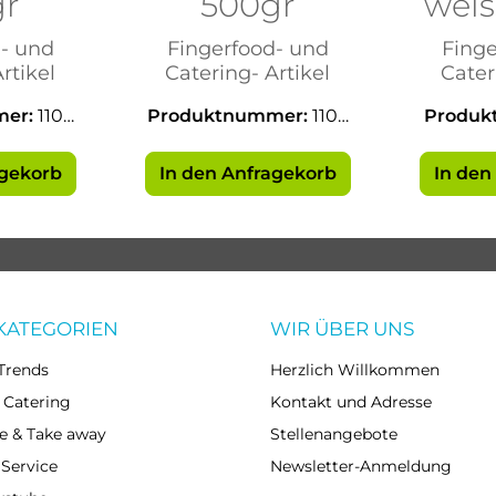
gr
500gr
wei
- und
Fingerfood- und
Fing
rtikel
Catering- Artikel
Cater
mer:
1103
Produktnummer:
1103
Produk
9
agekorb
In den Anfragekorb
In den
KATEGORIEN
WIR ÜBER UNS
Trends
Herzlich Willkommen
 Catering
Kontakt und Adresse
e & Take away
Stellenangebote
 Service
Newsletter-Anmeldung