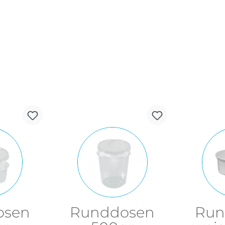
osen
Runddosen
Run