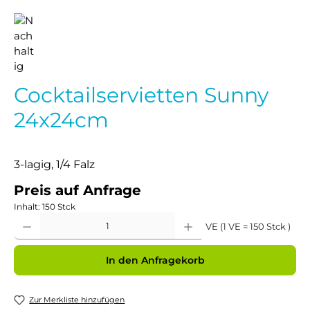
Cocktailservietten Sunny
24x24cm
3-lagig, 1/4 Falz
Preis auf Anfrage
Inhalt:
150 Stck
Produkt Anzahl: Gib den gewünschten Wert ein oder benutze die Schaltflächen um 
VE (1 VE = 150 Stck )
In den Anfragekorb
Zur Merkliste hinzufügen