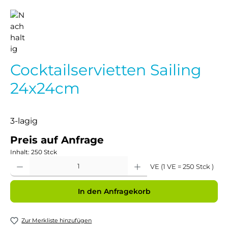
Cocktailservietten Sailing
24x24cm
3-lagig
Preis auf Anfrage
Inhalt:
250 Stck
Produkt Anzahl: Gib den gewünschten Wert ein oder benutze die Schaltflächen um 
VE (1 VE = 250 Stck )
In den Anfragekorb
Zur Merkliste hinzufügen