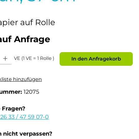
pier auf Rolle
auf Anfrage
: Gib den gewünschten Wert ein oder benutze die Schaltflächen um die Anz
VE (1 VE = 1 Rolle )
In den Anfragekorb
kliste hinzufügen
nummer:
12075
e Fragen?
 26 33 / 47 59 07-0
 nicht verpassen?