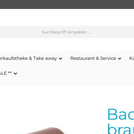
erkaufstheke & Take away
Restaurant & Service
K
ALE **
Bac
bra