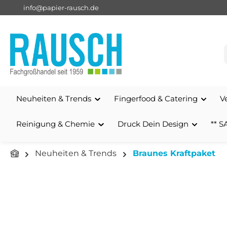
info@papier-rausch.de
springen
Zur Hauptnavigation springen
Neuheiten & Trends
Fingerfood & Catering
V
Reinigung & Chemie
Druck Dein Design
** S
Neuheiten & Trends
Braunes Kraftpaket
Bildergalerie überspringen