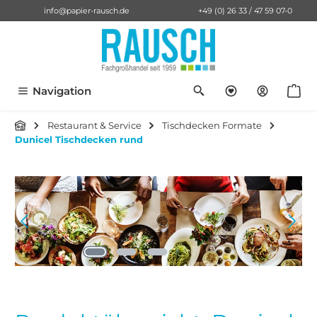
info@papier-rausch.de
+49 (0) 26 33 / 47 59 07-0
alt springen
Du hast 0 Pro
Anf
Navigation
Restaurant & Service
Tischdecken Formate
Dunicel Tischdecken rund
Bildergalerie überspringen